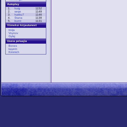
Autoplay
1.
huig
1152
2.
seqe
1149
3.
hakku7
1146
4.
Stana
1138
5.
burnt
1131
Viimeksi kirjautuneet
troija
Voynov
Gylaj
Uusia pelaajia
Bones
kayern
Kimmich