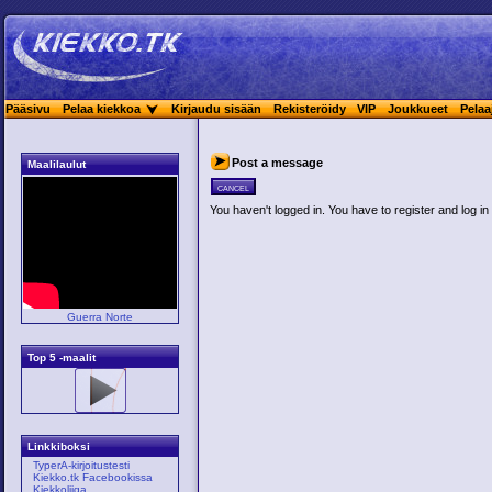
Pääsivu
Pelaa kiekkoa
Kirjaudu sisään
Rekisteröidy
VIP
Joukkueet
Pelaa
Post a message
Maalilaulut
cancel
You haven't logged in. You have to register and log in 
Guerra Norte
Top 5 -maalit
Linkkiboksi
TyperA-kirjoitustesti
Kiekko.tk Facebookissa
Kiekkoliiga