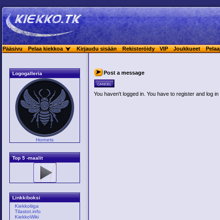
Pääsivu
Pelaa kiekkoa
Kirjaudu sisään
Rekisteröidy
VIP
Joukkueet
Pelaa
Post a message
Logogalleria
cancel
You haven't logged in. You have to register and log in 
Hornets
Top 5 -maalit
Linkkiboksi
Kiekkoliiga
Tilastot.info
KiekkoWiki