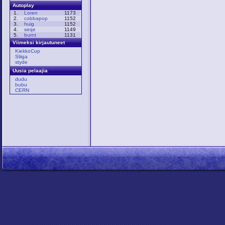
Autoplay
1.
Loren
1173
2.
cobbapop
1152
3.
huig
1152
4.
seqe
1149
5.
burnt
1131
Viimeksi kirjautuneet
KiekkoCup
Sliiga
styde
Uusia pelaajia
dudu
bubu
CERN