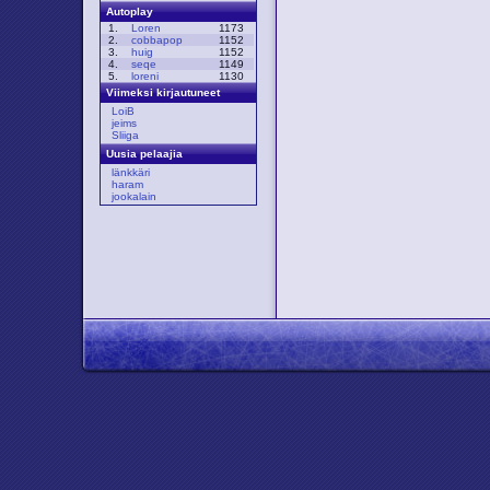
Autoplay
1.
Loren
1173
2.
cobbapop
1152
3.
huig
1152
4.
seqe
1149
5.
loreni
1130
Viimeksi kirjautuneet
LoiB
jeims
Sliiga
Uusia pelaajia
länkkäri
haram
jookalain