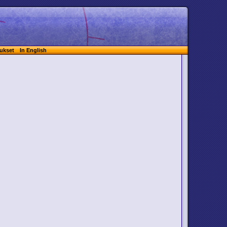
ukset
In English