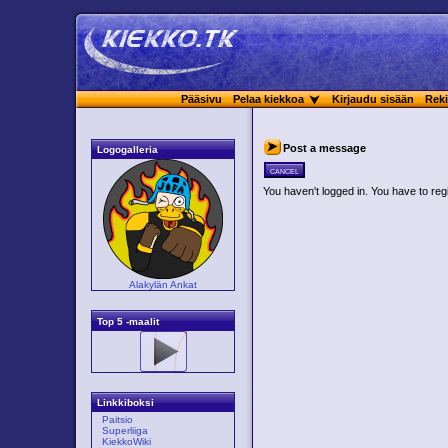
Pääsivu
Pelaa kiekkoa
Kirjaudu sisään
Reki
Post a message
Logogalleria
cancel
You haven't logged in. You have to regi
Alakylän Ankat
Top 5 -maalit
Linkkiboksi
Paitsio
Superliiga
KiekkoWiki