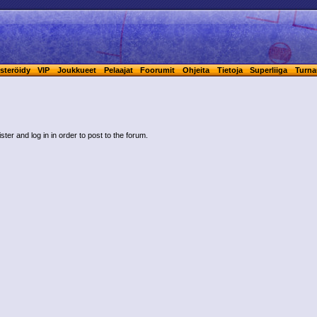
steröidy
VIP
Joukkueet
Pelaajat
Foorumit
Ohjeita
Tietoja
Superliiga
Turna
ster and log in in order to post to the forum.