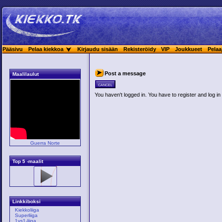
Pääsivu
Pelaa kiekkoa
Kirjaudu sisään
Rekisteröidy
VIP
Joukkueet
Pelaa
Post a message
Maalilaulut
cancel
You haven't logged in. You have to register and log in 
Guerra Norte
Top 5 -maalit
Linkkiboksi
Kiekkoliiga
Superliiga
1vs1-liiga