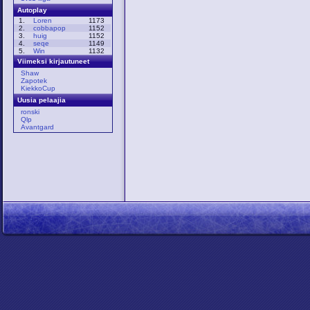
Autoplay
1.
Loren
1173
2.
cobbapop
1152
3.
huig
1152
4.
seqe
1149
5.
Win
1132
Viimeksi kirjautuneet
Shaw
Zapotek
KiekkoCup
Uusia pelaajia
ronski
Qlp
Avantgard