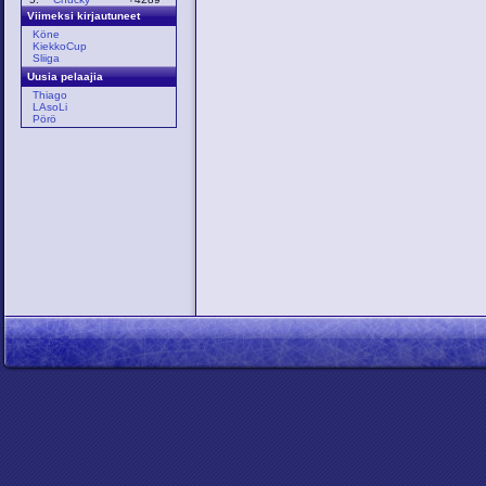
Viimeksi kirjautuneet
Köne
KiekkoCup
Sliiga
Uusia pelaajia
Thiago
LAsoLi
Pörö