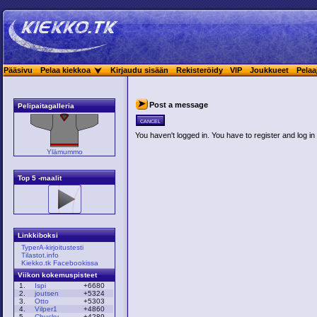
Pääsivu
Pelaa kiekkoa
Kirjaudu sisään
Rekisteröidy
VIP
Joukkueet
Pelaa
Post a message
Pelipaitagalleria
cancel
You haven't logged in. You have to register and log in 
Ylämummo
Top 5 -maalit
Linkkiboksi
TyperA-kirjoitustesti
Tilastot.info
Kiekko.tk Facebookissa
Viikon kokemuspisteet
1.
Ispi
+6680
2.
joutsen
+5324
3.
Otto
+5303
4.
Vilper1
+4860
5.
Chucky
+4289