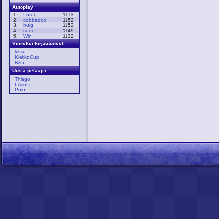
Autoplay
1.
Loren
1173
2.
cobbapop
1152
3.
huig
1152
4.
seqe
1149
5.
Win
1132
Viimeksi kirjautuneet
kiltsu
KiekkoCup
Niko
Uusia pelaajia
Thiago
LAsoLi
Pörö