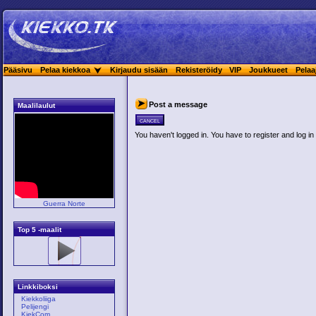
Pääsivu
Pelaa kiekkoa
Kirjaudu sisään
Rekisteröidy
VIP
Joukkueet
Pelaa
Post a message
Maalilaulut
cancel
You haven't logged in. You have to register and log in 
Guerra Norte
Top 5 -maalit
Linkkiboksi
Kiekkoliiga
Pelijengi
KiekCom