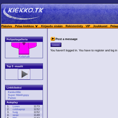
Pääsivu
Pelaa kiekkoa
Kirjaudu sisään
Rekisteröidy
VIP
Joukkueet
Pelaa
Post a message
Pelipaitagalleria
cancel
You haven't logged in. You have to register and log in 
Keilahalli
Top 5 -maalit
Linkkiboksi
KiekkoWiki
Super Mäkihyppy
Paitsio
Autoplay
1.
Loren
1173
2.
cobbapop
1152
3.
huig
1152
4.
seqe
1149
5.
Win
1132