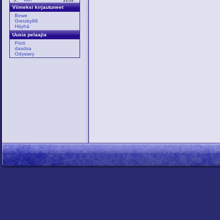
Viimeksi kirjautuneet
Bewe
Gretzky99
Häyhä
Uusia pelaajia
Pörö
dasdsa
Odyssey