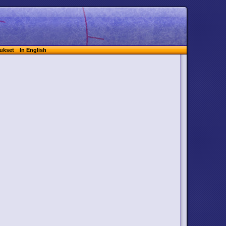
ukset
In English