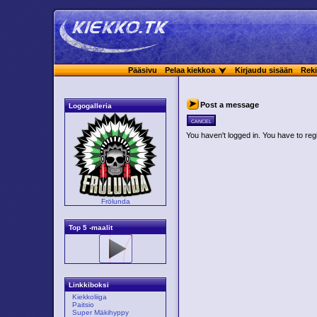
Pääsivu
Pelaa kiekkoa
Kirjaudu sisään
Reki
Post a message
Logogalleria
cancel
You haven't logged in. You have to regi
Frölunda
Top 5 -maalit
Linkkiboksi
Kiekkoliiga
Paitsio
Super Mäkihyppy