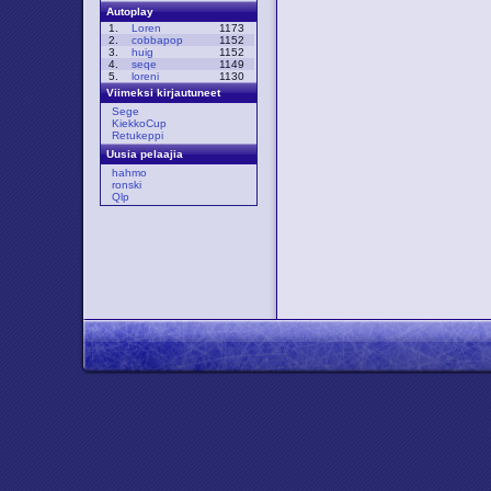
Autoplay
1.
Loren
1173
2.
cobbapop
1152
3.
huig
1152
4.
seqe
1149
5.
loreni
1130
Viimeksi kirjautuneet
Sege
KiekkoCup
Retukeppi
Uusia pelaajia
hahmo
ronski
Qlp