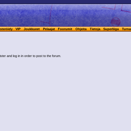
steröidy
VIP
Joukkueet
Pelaajat
Foorumit
Ohjeita
Tietoja
Superliiga
Turna
ster and log in in order to post to the forum.