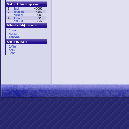
Viikon kokemuspisteet
1.
Ispi
+6062
2.
joutsen
+4163
3.
Vilper1
+3960
4.
Otto
+3723
5.
S00L0
+3642
Viimeksi kirjautuneet
Coder
Honka
päärynä
Uusia pelaajia
J.Vilen
Ares
Leon