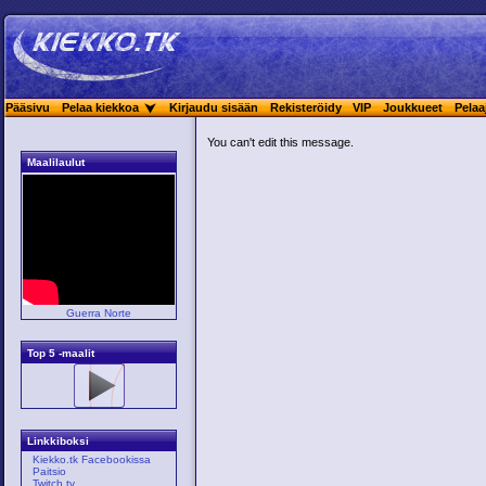
Pääsivu
Pelaa kiekkoa
Kirjaudu sisään
Rekisteröidy
VIP
Joukkueet
Pelaa
You can't edit this message.
Maalilaulut
Guerra Norte
Top 5 -maalit
Linkkiboksi
Kiekko.tk Facebookissa
Paitsio
Twitch.tv