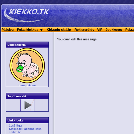
Pääsivu
Pelaa kiekkoa
Kirjaudu sisään
Rekisteröidy
VIP
Joukkueet
Pelaa
You can't edit this message.
Logogalleria
Sinappikone
Top 5 -maalit
Linkkiboksi
1vs1-liiga
Kiekko.tk Facebookissa
Twitch.tv