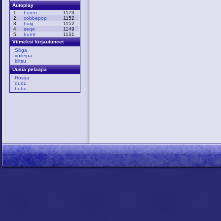
Autoplay
1.
Loren
1173
2.
cobbapop
1152
3.
huig
1152
4.
seqe
1149
5.
burnt
1131
Viimeksi kirjautuneet
Sliiga
voileipä
kiltsu
Uusia pelaajia
Hossa
dudu
bubu