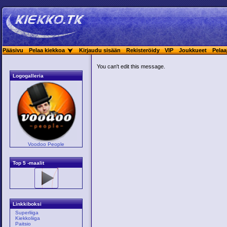
Pääsivu
Pelaa kiekkoa
Kirjaudu sisään
Rekisteröidy
VIP
Joukkueet
Pelaa
You can't edit this message.
Logogalleria
Voodoo People
Top 5 -maalit
Linkkiboksi
Superliiga
Kiekkoliiga
Paitsio