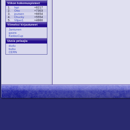
Viikon kokemuspisteet
1.
Ispi
+8217
2.
Otto
+7303
3.
joutsen
+6654
4.
Chucky
+5554
5.
Vilper1
+4860
Viimeksi kirjautuneet
Jantunen
gaara
KiekkoCup
Uusia pelaajia
dudu
bubu
CERN