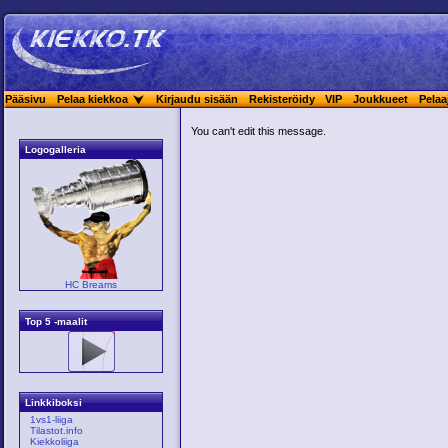
Pääsivu
Pelaa kiekkoa
Kirjaudu sisään
Rekisteröidy
VIP
Joukkueet
Pelaa
You can't edit this message.
Logogalleria
HC Breams
Top 5 -maalit
Linkkiboksi
1vs1-liiga
Tilastot.info
Kiekkoliiga