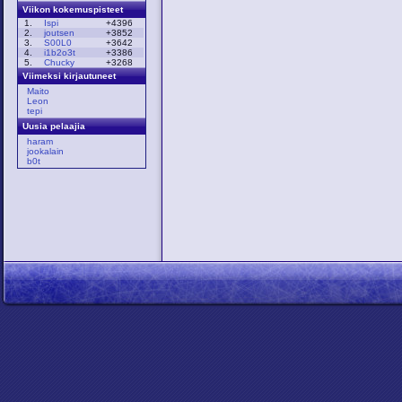
Viikon kokemuspisteet
1.
Ispi
+4396
2.
joutsen
+3852
3.
S00L0
+3642
4.
i1b2o3t
+3386
5.
Chucky
+3268
Viimeksi kirjautuneet
Maito
Leon
tepi
Uusia pelaajia
haram
jookalain
b0t