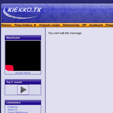
Pääsivu
Pelaa kiekkoa
Kirjaudu sisään
Rekisteröidy
VIP
Joukkueet
Pelaa
You can't edit this message.
Maalilaulut
Guerra Norte
Top 5 -maalit
Linkkiboksi
Pelijengi
Twitch.tv
Super Mäkihyppy