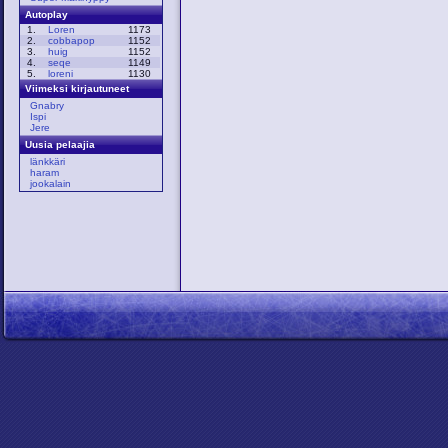
Autoplay
1.
Loren
1173
2.
cobbapop
1152
3.
huig
1152
4.
seqe
1149
5.
loreni
1130
Viimeksi kirjautuneet
Gnabry
Ispi
Jere
Uusia pelaajia
länkkäri
haram
jookalain