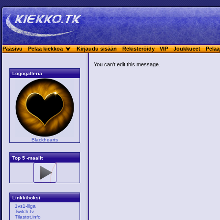
Pääsivu
Pelaa kiekkoa
Kirjaudu sisään
Rekisteröidy
VIP
Joukkueet
Pelaa
You can't edit this message.
Logogalleria
Blackhearts
Top 5 -maalit
Linkkiboksi
1vs1-liiga
Twitch.tv
Tilastot.info