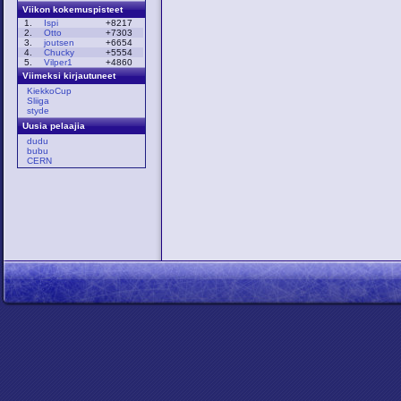
Viikon kokemuspisteet
1.
Ispi
+8217
2.
Otto
+7303
3.
joutsen
+6654
4.
Chucky
+5554
5.
Vilper1
+4860
Viimeksi kirjautuneet
KiekkoCup
Sliiga
styde
Uusia pelaajia
dudu
bubu
CERN