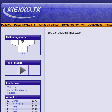
Pääsivu
Pelaa kiekkoa
Kirjaudu sisään
Rekisteröidy
VIP
Joukkueet
Pelaa
You can't edit this message.
Pelipaitagalleria
Circe
Top 5 -maalit
Linkkiboksi
Twitch.tv
Super Mäkihyppy
Paitsio
Autoplay
1.
Loren
1173
2.
cobbapop
1152
3.
huig
1152
4.
seqe
1149
5.
loreni
1130