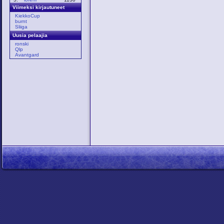
Viimeksi kirjautuneet
KiekkoCup
burnt
Sliiga
Uusia pelaajia
ronski
Qlp
Avantgard